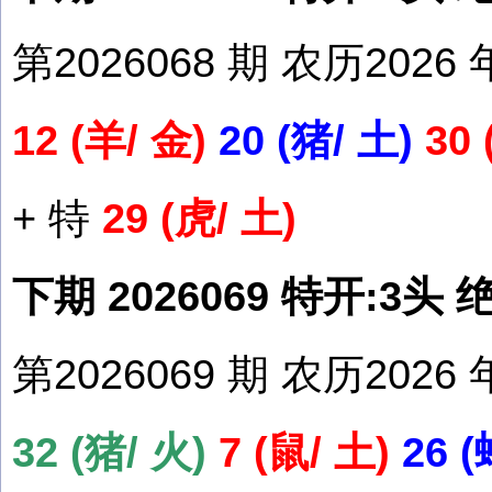
第2026068 期 农历2026 年
12 (羊/ 金)
20 (猪/ 土)
30 
+ 特
29 (虎/ 土)
下期 2026069 特开:3头
第2026069 期 农历2026 年
32 (猪/ 火)
7 (鼠/ 土)
26 (