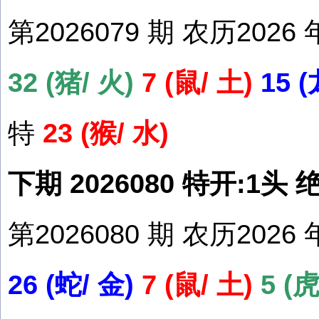
第2026079 期 农历2026 年
32 (猪/ 火)
7 (鼠/ 土)
15 (
特
23 (猴/ 水)
下期 2026080 特开:1头
第2026080 期 农历2026 年
26 (蛇/ 金)
7 (鼠/ 土)
5 (虎