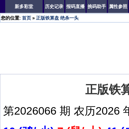
新多彩堂
历史记录
报码直播
挑码助手
属性参照
您的位置:
首页
»
正版铁算盘 绝杀一头
正版铁算
第2026066 期 农历2026 年