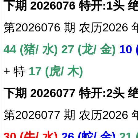
下期 2026076 特开:1头
第2026076 期 农历2026 年
44 (猪/ 水)
27 (龙/ 金)
10 
+ 特
17 (虎/ 木)
下期 2026077 特开:2头
第2026077 期 农历2026 年
30 (牛/ 水)
26 (蛇/ 金)
21 