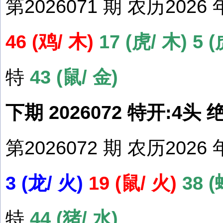
第2026071 期 农历2026 年
46 (鸡/ 木)
17 (虎/ 木)
5 (
特
43 (鼠/ 金)
下期 2026072 特开:4头
第2026072 期 农历2026 年
3 (龙/ 火)
19 (鼠/ 火)
38 (
特
44 (猪/ 水)