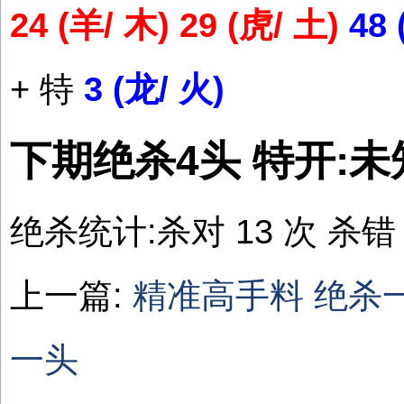
24 (羊/ 木)
29 (虎/ 土)
48 
+ 特
3 (龙/ 火)
下期绝杀4头 特开:未知
绝杀统计:杀对 13 次 杀错 
上一篇:
精准高手料 绝杀
一头