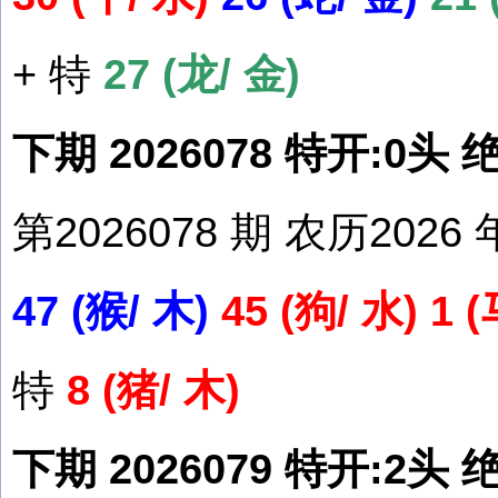
+ 特
27 (龙/ 金)
下期 2026078 特开:0头
第2026078 期 农历2026 年
47 (猴/ 木)
45 (狗/ 水)
1 (
特
8 (猪/ 木)
下期 2026079 特开:2头