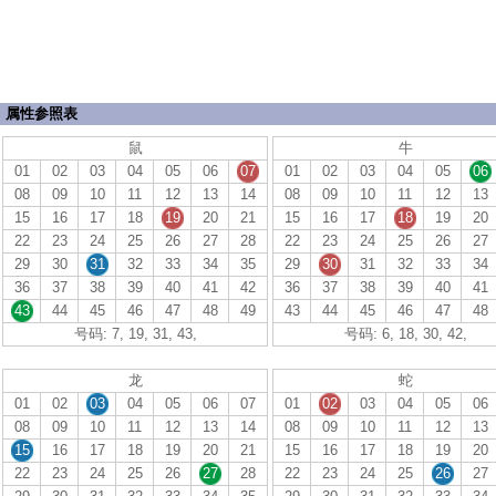
属性参照表
鼠
牛
01
02
03
04
05
06
07
01
02
03
04
05
06
08
09
10
11
12
13
14
08
09
10
11
12
13
15
16
17
18
19
20
21
15
16
17
18
19
20
22
23
24
25
26
27
28
22
23
24
25
26
27
29
30
31
32
33
34
35
29
30
31
32
33
34
36
37
38
39
40
41
42
36
37
38
39
40
41
43
44
45
46
47
48
49
43
44
45
46
47
48
号码: 7, 19, 31, 43,
号码: 6, 18, 30, 42,
龙
蛇
01
02
03
04
05
06
07
01
02
03
04
05
06
08
09
10
11
12
13
14
08
09
10
11
12
13
15
16
17
18
19
20
21
15
16
17
18
19
20
22
23
24
25
26
27
28
22
23
24
25
26
27