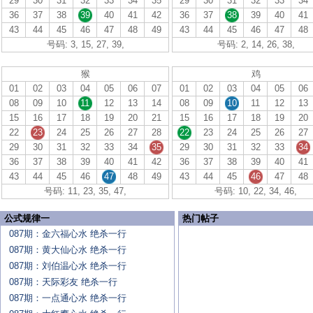
29
30
31
32
33
34
35
29
30
31
32
33
34
36
37
38
39
40
41
42
36
37
38
39
40
41
43
44
45
46
47
48
49
43
44
45
46
47
48
号码: 3, 15, 27, 39,
号码: 2, 14, 26, 38,
猴
鸡
01
02
03
04
05
06
07
01
02
03
04
05
06
08
09
10
11
12
13
14
08
09
10
11
12
13
15
16
17
18
19
20
21
15
16
17
18
19
20
22
23
24
25
26
27
28
22
23
24
25
26
27
29
30
31
32
33
34
35
29
30
31
32
33
34
36
37
38
39
40
41
42
36
37
38
39
40
41
43
44
45
46
47
48
49
43
44
45
46
47
48
号码: 11, 23, 35, 47,
号码: 10, 22, 34, 46,
公式规律一
热门帖子
087期：金六福心水 绝杀一行
087期：黄大仙心水 绝杀一行
087期：刘伯温心水 绝杀一行
087期：天际彩友 绝杀一行
087期：一点通心水 绝杀一行