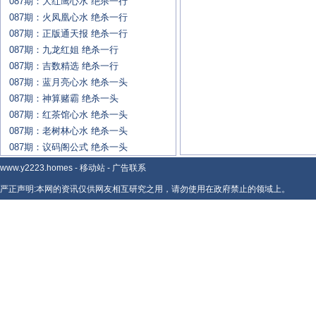
087期：大红鹰心水 绝杀一行
087期：火凤凰心水 绝杀一行
087期：正版通天报 绝杀一行
087期：九龙红姐 绝杀一行
087期：吉数精选 绝杀一行
087期：蓝月亮心水 绝杀一头
087期：神算赌霸 绝杀一头
087期：红茶馆心水 绝杀一头
087期：老树林心水 绝杀一头
087期：议码阁公式 绝杀一头
www.y2223.homes
-
移动站
-
广告联系
严正声明:本网的资讯仅供网友相互研究之用，请勿使用在政府禁止的领域上。