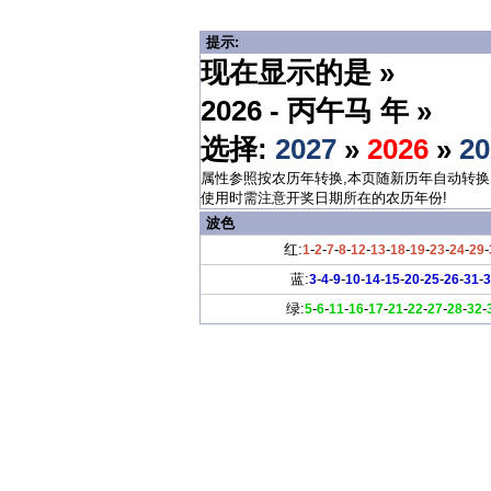
提示:
现在显示的是 »
2026 - 丙午马 年 »
选择:
2027
»
2026
»
20
属性参照按农历年转换,本页随新历年自动转换
使用时需注意开奖日期所在的农历年份!
波色
红:
-
-
-
-
-
-
-
-
-
-
-
1
2
7
8
12
13
18
19
23
24
29
蓝:
-
-
-
-
-
-
-
-
-
-
3
4
9
10
14
15
20
25
26
31
3
绿:
-
-
-
-
-
-
-
-
-
-
5
6
11
16
17
21
22
27
28
32