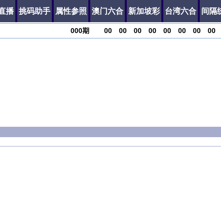
直播
挑码助手
属性参照
澳门六合
新加坡彩
台湾六合
间隔
000
期
00
00
00
00
00
00
00
00