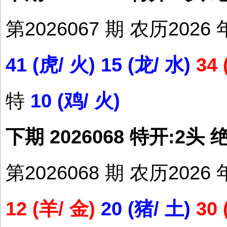
第2026067 期 农历2026 年
41 (虎/ 火)
15 (龙/ 水)
34 
特
10 (鸡/ 火)
下期 2026068 特开:2头
第2026068 期 农历2026 年
12 (羊/ 金)
20 (猪/ 土)
30 