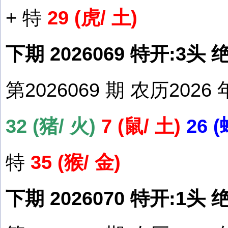
+ 特
29 (虎/ 土)
下期 2026069 特开:3头
第2026069 期 农历2026 年
32 (猪/ 火)
7 (鼠/ 土)
26 (
特
35 (猴/ 金)
下期 2026070 特开:1头