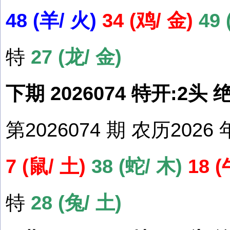
48 (羊/ 火)
34 (鸡/ 金)
49 
特
27 (龙/ 金)
下期 2026074 特开:2头
第2026074 期 农历2026 年
7 (鼠/ 土)
38 (蛇/ 木)
18 (
特
28 (兔/ 土)