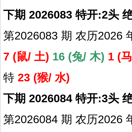
下期 2026083 特开:2头
第2026083 期 农历2026 年
7 (鼠/ 土)
16 (兔/ 木)
1 (马
特
23 (猴/ 水)
下期 2026084 特开:3头
第2026084 期 农历2026 年