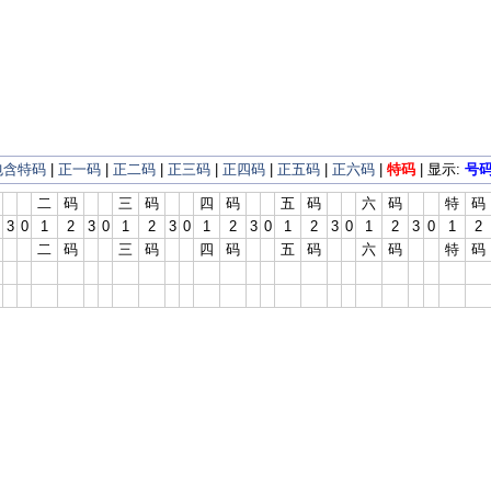
包含特码
|
正一码
|
正二码
|
正三码
|
正四码
|
正五码
|
正六码
|
特码
| 显示:
号
二
码
三
码
四
码
五
码
六
码
特
码
3
0
1
2
3
0
1
2
3
0
1
2
3
0
1
2
3
0
1
2
3
0
1
2
二
码
三
码
四
码
五
码
六
码
特
码