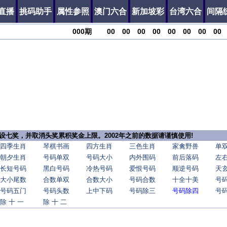
直播
挑码助手
属性参照
澳门六合
新加坡彩
台湾六合
间隔
000
期
00
00
00
00
00
00
00
00
，增设七奖，并取消头奖累积奖金上限。2002年之前的数据请谨慎使用!
四季生肖
琴棋书画
四方生肖
三色生肖
家禽野兽
单
朝夕生肖
号码单双
号码大小
内外围码
前后落码
左
长短号码
黑白号码
冷热号码
爱恨号码
顺逆号码
天
大小尾数
合数单双
合数大小
号码合数
十全十美
号
号码五门
号码头数
上中下码
号码除三
号码除四
号
除 十 一
除 十 二