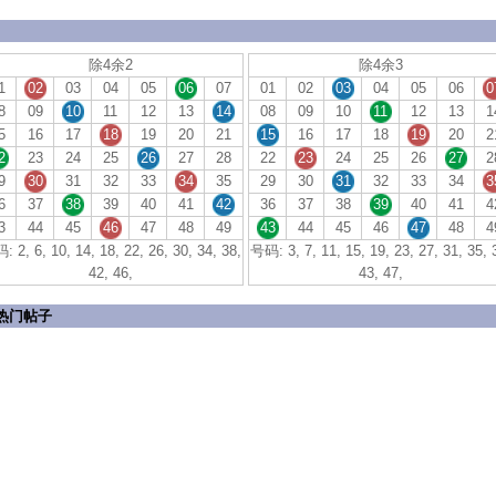
除4余2
除4余3
1
02
03
04
05
06
07
01
02
03
04
05
06
0
8
09
10
11
12
13
14
08
09
10
11
12
13
1
5
16
17
18
19
20
21
15
16
17
18
19
20
2
2
23
24
25
26
27
28
22
23
24
25
26
27
2
9
30
31
32
33
34
35
29
30
31
32
33
34
3
6
37
38
39
40
41
42
36
37
38
39
40
41
4
3
44
45
46
47
48
49
43
44
45
46
47
48
4
 2, 6, 10, 14, 18, 22, 26, 30, 34, 38,
号码: 3, 7, 11, 15, 19, 23, 27, 31, 35, 
42, 46,
43, 47,
热门帖子