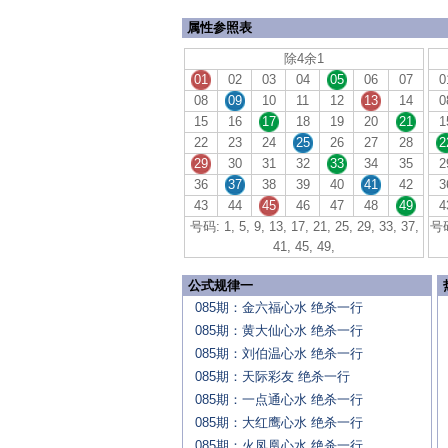
属性参照表
除4余1
01
02
03
04
05
06
07
0
08
09
10
11
12
13
14
0
15
16
17
18
19
20
21
1
22
23
24
25
26
27
28
2
29
30
31
32
33
34
35
2
36
37
38
39
40
41
42
3
43
44
45
46
47
48
49
4
号码: 1, 5, 9, 13, 17, 21, 25, 29, 33, 37,
号码:
41, 45, 49,
公式规律一
085期：金六福心水 绝杀一行
085期：黄大仙心水 绝杀一行
085期：刘伯温心水 绝杀一行
085期：天际彩友 绝杀一行
085期：一点通心水 绝杀一行
085期：大红鹰心水 绝杀一行
085期：火凤凰心水 绝杀一行