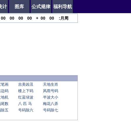
统计
图库
公式规律
福利导航
00
00
00
00
+
00
00
:
月
周
双笔画
吉美凶丑
天地生肖
右边码
楼上下码
风雨号码
玄地机
红蓝绿波
半波大小
码尾数
八 匹 马
梅花八弄
码除五
号码除六
号码除七