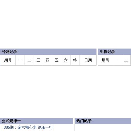
号码记录
生肖记录
期号
一
二
三
四
五
六
特
日期
期号
一
二
公式规律一
热门帖子
085期：金六福心水 绝杀一行