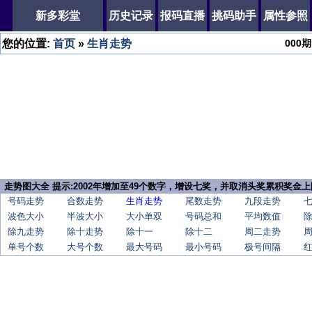
新多彩堂
历史记录
报码直播
挑码助手
属性参照
您的位置:
首页
»
生肖走势
000
期
走势图大全 提示:2002年增加至49个数字，增设七奖，并取消头奖累积奖金上
号码走势
合数走势
生肖走势
尾数走势
九段走势
波色大小
半波大小
大小单双
号码总和
平均数值
除九走势
除十走势
除十一
除十二
周二走势
单号个数
大号个数
最大号码
最小号码
极号间隔