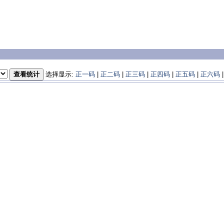
查看统计
选择显示:
正一码
|
正二码
|
正三码
|
正四码
|
正五码
|
正六码