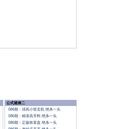
公式规律二
086期：清风小筑玄机 绝杀一头
086期：精准高手料 绝杀一头
086期：正版铁算盘 绝杀一头